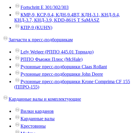
Fortschritt E 301/302/303
КМР-9, КСР-9.4, КДН-9.4ВТ, КДН-3.1, КНД-9.4,
КНД-3.7, КНД-3.9, KDD-861S T SaMASZ
КПР-9 (KUHN)
Запчасти к пресс-подборщикам
Lely Welger (РППО 445.01 Торнадо)
РППО Фьюжн Плюс (McHale)
Рулонные пресс-подборщики Claas Rollant
Рулонные пресс-подборщики John Deere
Рулонные пресс-подборщики Krone Comprima СF 155
(ППРО-155)
Карданные валы и комплектующие
Вилки карданов
Карданные валы
Крестовины