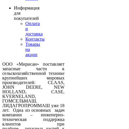
Информация
для
покупателей
Оплата
и
доставка
Контакты
Товары
на
акции
ООО «Мирисан» поставляет
запасные части к
сельскохозяйственной технике
крупнейших мировых
производителей: CLAAS,
JOHN DEERE, NEW
HOLLAND, CASE,
KVERNELAND,
ГОМСЕЛЬМАШ,
ЛИДАГРОПРОММАШ уже 18
лет. Одна из основных задач
компании – инженерно-
техническая поддержка
клиентов при
подборе запасных частей к