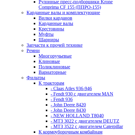
Рулонные пресс-подборщики Krone
Comprima СF 155 (ППРО-155)
Карданные валы и комплектующие
Вилки карданов
Карданные валы
Крестовины
Муфты
Шарниры
Запчасти к прочей технике
Ремни
Многоручьевые
Клиновые
Поликлиновые
Вариаторные
Фильтры
К тракторам
- Claas Atles 936-946
- Fendt 930 с двигателем MAN
- Fendt 936
- John Deere 8420
- John Deere 8430
- NEW HOLLAND T8040
- МТЗ 3022 с двигателем DEUTZ
- МТЗ 3522 с двигателем Caterpillar
К кормоуборочным комбайнам