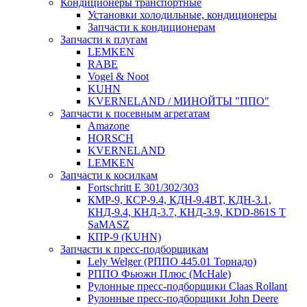
Кондиционеры транспортные
Установки холодильные, кондиционеры
Запчасти к кондиционерам
Запчасти к плугам
LEMKEN
RABE
Vogel & Noot
KUHN
KVERNELAND / МИНОЙТЫ "ППО"
Запчасти к посевным агрегатам
Amazone
HORSCH
KVERNELAND
LEMKEN
Запчасти к косилкам
Fortschritt E 301/302/303
КМР-9, КСР-9.4, КДН-9.4ВТ, КДН-3.1,
КНД-9.4, КНД-3.7, КНД-3.9, KDD-861S T
SaMASZ
КПР-9 (KUHN)
Запчасти к пресс-подборщикам
Lely Welger (РППО 445.01 Торнадо)
РППО Фьюжн Плюс (McHale)
Рулонные пресс-подборщики Claas Rollant
Рулонные пресс-подборщики John Deere